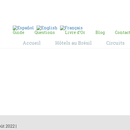
E-mail:
contact@bresil-decouverte.com
/
contact.bresildecouverte@gmail.com
Guide
Questions
Livre d’Or
Blog
Contac
Accueil
Hôtels au Brésil
Circuits
Blog
Home
Blog
oût 2022
|