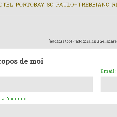
OTEL-PORTOBAY-SO-PAULO–TREBBIANO-RI
[addthis tool="addthis_inline_share
ropos de moi
Email:
ez l'examen: