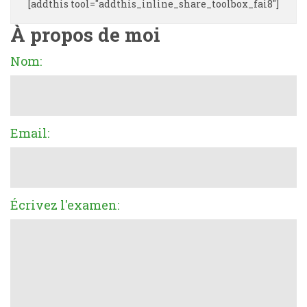
[addthis tool="addthis_inline_share_toolbox_fai8"]
À propos de moi
Nom:
Email:
Écrivez l'examen: