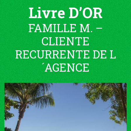
Livre D’OR
FAMILLE M. –
CLIENTE
RECURRENTE DE L
´AGENCE