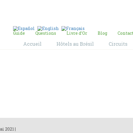
E-mail:
contact@bresil-decouverte.com
/
contact.bresildecouverte@gmail.com
Guide
Questions
Livre d’Or
Blog
Contac
Accueil
Hôtels au Brésil
Circuits
Blog
Home
Blog
ai 2021
|