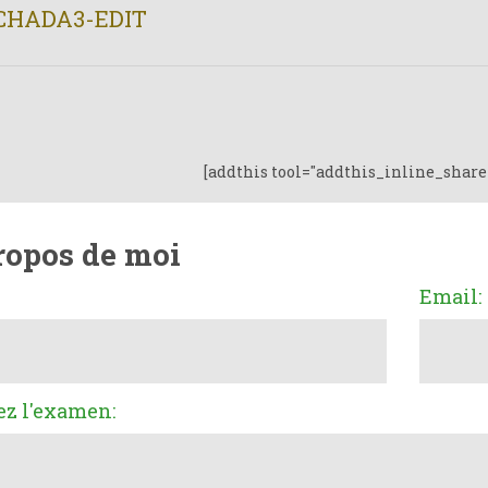
CHADA3-EDIT
[addthis tool="addthis_inline_share
ropos de moi
Email:
ez l'examen: