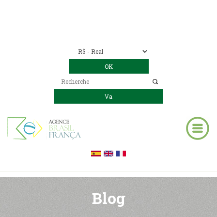
Nous contacter
00 55 11 2409-8994
E-mail:
contact@bresil-decouverte.com
/
contact.bresildecouverte@gmail.com
Blog