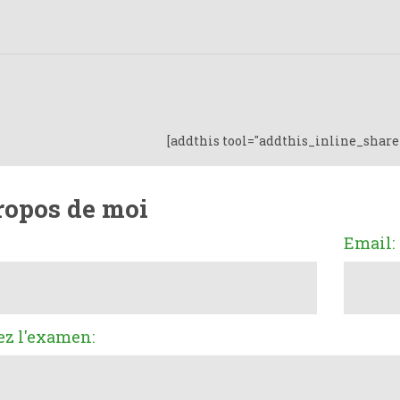
[addthis tool="addthis_inline_share
ropos de moi
Email:
ez l'examen: