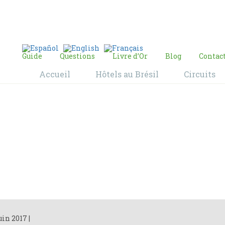
E-mail:
contact@bresil-decouverte.com
/
contact.bresildecouverte@gmail.com
Guide
Questions
Livre d’Or
Blog
Contac
Accueil
Hôtels au Brésil
Circuits
Blog
Home
Blog
uin 2017
|