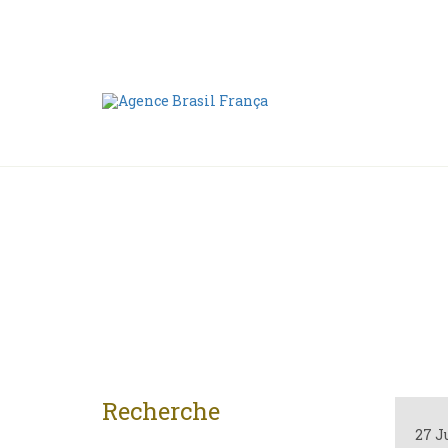
Nous contacter
00 55 11 2409-8994
Recherche
27 J