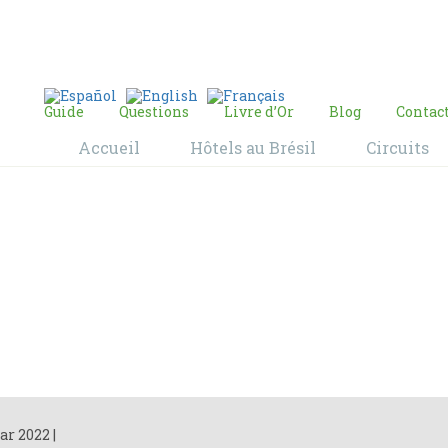
E-mail:
contact@bresil-decouverte.com
/
contact.bresildecouverte@gmail.com
Guide
Questions
Livre d’Or
Blog
Contac
Accueil
Hôtels au Brésil
Circuits
Blog
Home
Blog
ar 2022
|