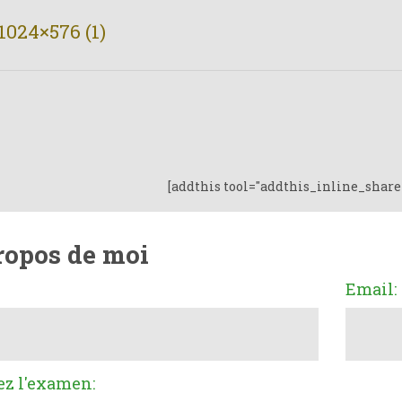
1024×576 (1)
[addthis tool="addthis_inline_share
ropos de moi
Email:
ez l'examen: