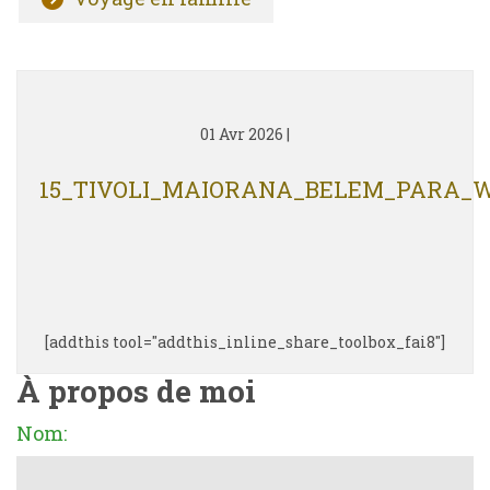
01 Avr 2026
|
15_TIVOLI_MAIORANA_BELEM_PARA_W
[addthis tool="addthis_inline_share_toolbox_fai8"]
À propos de moi
Nom: