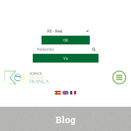
Nous contacter
00 55 11 2409-8994
E-mail:
contact@bresil-decouverte.com
/
contact.bresildecouverte@gmail.com
Blog