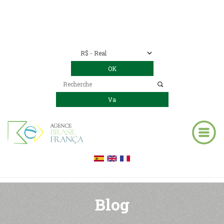
Nous contacter
00 55 11 2409-8994
E-mail:
contact@bresil-decouverte.com
/
contact.bresildecouverte@gmail.com
Blog