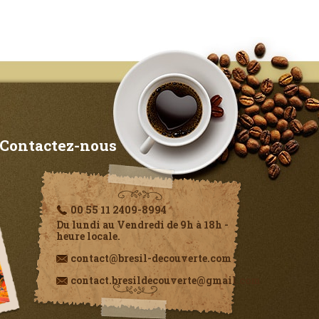
Contactez-nous
00 55 11 2409-8994
Du lundi au Vendredi de 9h à 18h -
heure locale.
contact@bresil-decouverte.com
contact.bresildecouverte@gmail.com