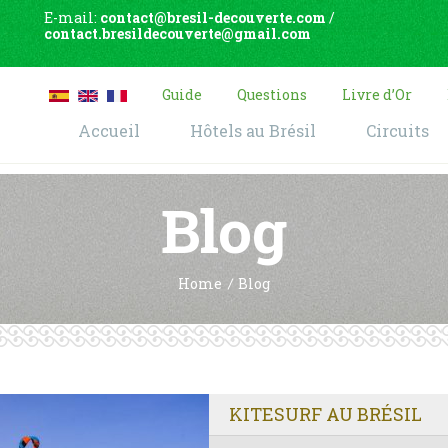
E-mail:
contact@bresil-decouverte.com
/
contact.bresildecouverte@gmail.com
Guide
Questions
Livre d’Or
Accueil
Hôtels au Brésil
Circuits
Blog
Home
Blog
KITESURF AU BRÉSIL