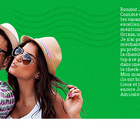
Bonjour 
Comme d’
les vaca
excellen
mention 
Orixas, u
Je n’ai p
méchante
pu profit
la chambr
top à ce 
dans un
le check-
Mon mari
ils ont b
lieux et
encore J
Amicalem