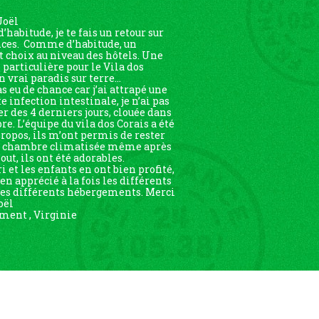
Joël
habitude, je te fais un retour sur
nces. Comme d’habitude, un
t choix au niveau des hôtels. Une
particulière pour le Vila dos
n vrai paradis sur terre…
as eu de chance car j’ai attrapé une
 infection intestinale, je n’ai pas
er des 4 derniers jours, clouée dans
e. L’équipe du vila dos Corais a été
propos, ils m’ont permis de rester
e chambre climatisée même après
out, ils ont été adorables.
 et les enfants en ont bien profité,
ien apprécié à la fois les différents
 les différents hébergements. Merci
oël
ent , Virginie