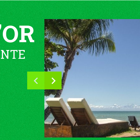
’OR
ENTE