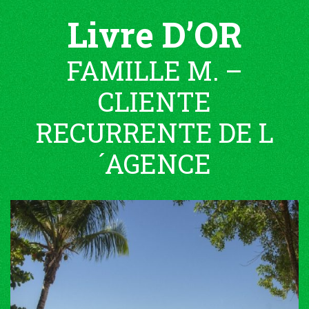
Livre D’OR
FAMILLE M. –
CLIENTE
RECURRENTE DE L
´AGENCE