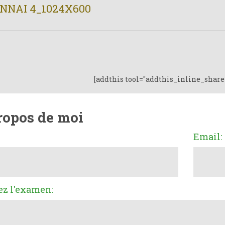
NNAI 4_1024X600
[addthis tool="addthis_inline_share
ropos de moi
Email:
ez l'examen: