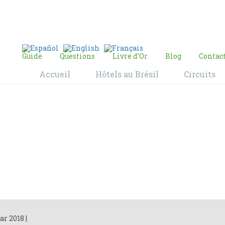
E-mail:
contact@bresil-decouverte.com
/
contact.bresildecouverte@gmail.com
Guide
Questions
Livre d’Or
Blog
Contac
Accueil
Hôtels au Brésil
Circuits
Blog
Home
Blog
ar 2018
|