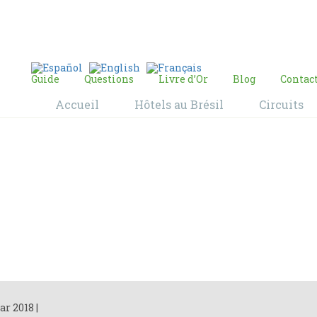
E-mail:
contact@bresil-decouverte.com
/
contact.bresildecouverte@gmail.com
Guide
Questions
Livre d’Or
Blog
Contac
Accueil
Hôtels au Brésil
Circuits
Blog
Home
Blog
ar 2018
|