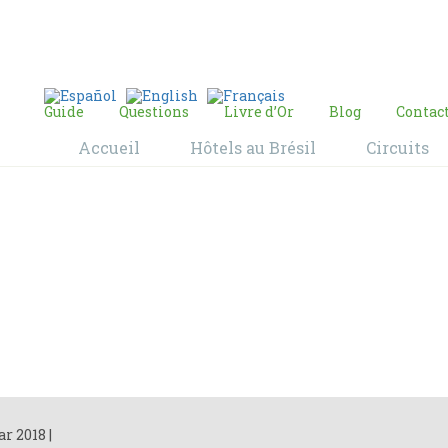
E-mail:
contact@bresil-decouverte.com
/
contact.bresildecouverte@gmail.com
Guide
Questions
Livre d’Or
Blog
Contac
Accueil
Hôtels au Brésil
Circuits
Blog
Home
Blog
ar 2018
|