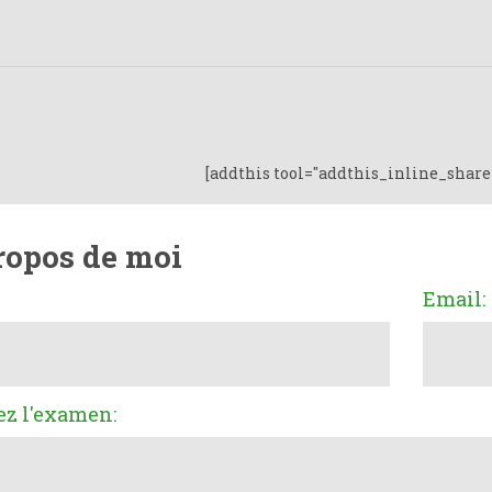
[addthis tool="addthis_inline_share
ropos de moi
Email:
ez l'examen: