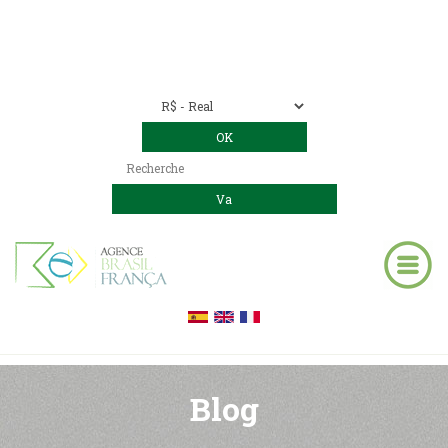
Nous contacter
00 55 11 2409-8994
E-mail:
contact@bresil-decouverte.com
/
contact.bresildecouverte@gmail.com
Blog