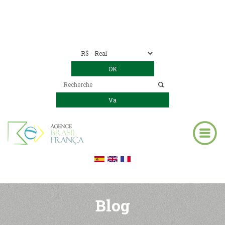
Nous contacter
00 55 11 2409-8994
E-mail:
contact@bresil-decouverte.com
/
contact.bresildecouverte@gmail.com
Blog