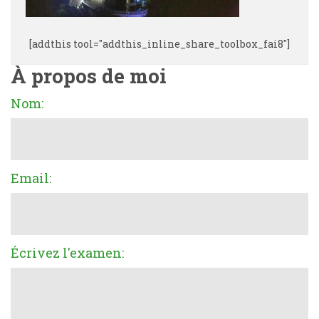
[addthis tool="addthis_inline_share_toolbox_fai8"]
À propos de moi
Nom:
Email:
Écrivez l'examen: