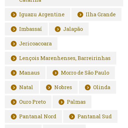
Iguazu Argentine
Ilha Grande
Imbassaí
Jalapão
Jericoacoara
Lençois Marenhenses, Barreirinhas
Manaus
Morro de São Paulo
Natal
Nobres
Olinda
Ouro Preto
Palmas
Pantanal Nord
Pantanal Sud