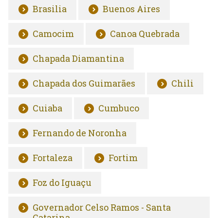
Brasilia
Buenos Aires
Camocim
Canoa Quebrada
Chapada Diamantina
Chapada dos Guimarães
Chili
Cuiaba
Cumbuco
Fernando de Noronha
Fortaleza
Fortim
Foz do Iguaçu
Governador Celso Ramos - Santa
Catarina