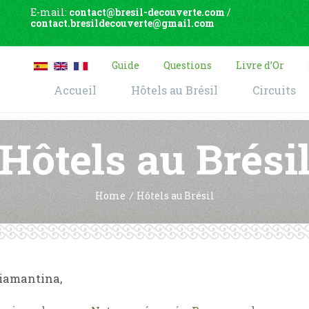
E-mail:
contact@bresil-decouverte.com
/
contact.bresildecouverte@gmail.com
Guide
Questions
Livre d’Or
Accueil
Hôtels au Brésil
Circuits
Hôtels au Brési
Home
Hôtels au Brésil
Diamantina,