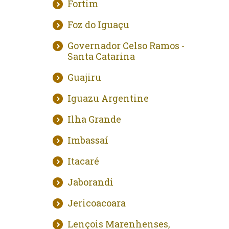
Fortim
Foz do Iguaçu
Governador Celso Ramos -
Santa Catarina
Guajiru
Iguazu Argentine
Ilha Grande
Imbassaí
Itacaré
Jaborandi
Jericoacoara
Lençois Marenhenses,