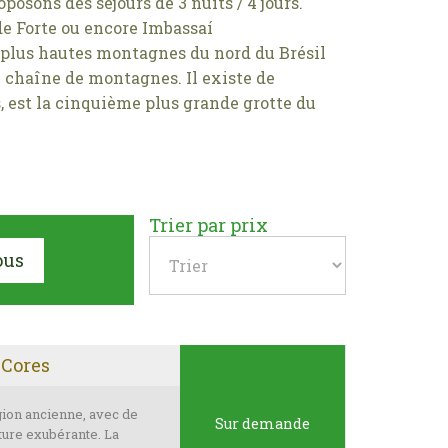
osons des séjours de 3 nuits / 4 jours.
 de Forte ou encore Imbassaí
s plus hautes montagnes du nord du Brésil
 chaîne de montagnes. Il existe de
, est la cinquième plus grande grotte du
Trier par prix
ous
 Cores
gion ancienne, avec de
Sur demande
ture exubérante. La