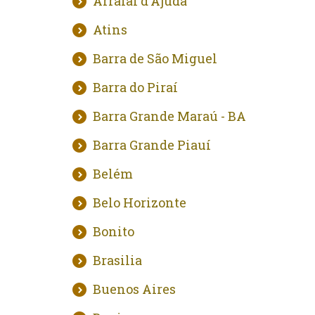
Arraial d'Ajuda
Atins
Barra de São Miguel
Barra do Piraí
Barra Grande Maraú - BA
Barra Grande Piauí
Belém
Belo Horizonte
Bonito
Brasilia
Buenos Aires