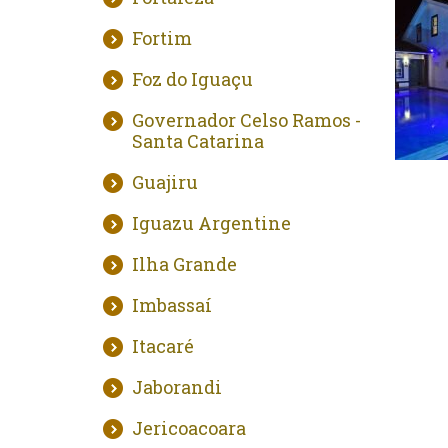
Fortim
Foz do Iguaçu
Governador Celso Ramos -
Santa Catarina
Guajiru
Iguazu Argentine
Ilha Grande
Imbassaí
Itacaré
Jaborandi
Jericoacoara