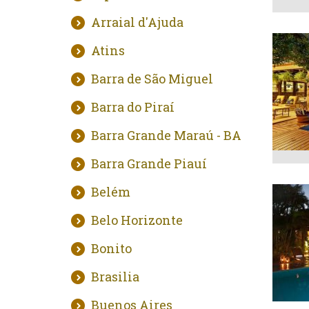
Arraial d'Ajuda
Atins
Barra de São Miguel
Barra do Piraí
Barra Grande Maraú - BA
Barra Grande Piauí
Belém
Belo Horizonte
Bonito
Brasilia
Buenos Aires