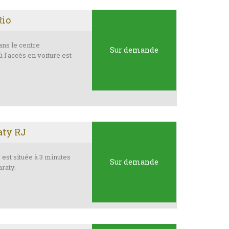
Rio
ans le centre
Sur demande
ù l'accès en voiture est
aty RJ
 est située à 3 minutes
Sur demande
araty.