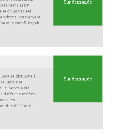
Sur demande
 Casa Mar Paraty
e et d'une variété
es environs, notamment
uba et le canoë-kayak.
uesa se distingue à
Sur demande
re unique et
 l'auberge a été
ui n'était autrefois
ncore les
 semble déjà perdu.