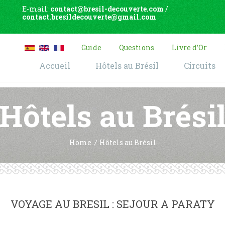
E-mail:
contact@bresil-decouverte.com
/
contact.bresildecouverte@gmail.com
Guide
Questions
Livre d’Or
Accueil
Hôtels au Brésil
Circuits
Hôtels au Brési
Home
Hôtels au Brésil
VOYAGE AU BRESIL : SEJOUR A PARATY