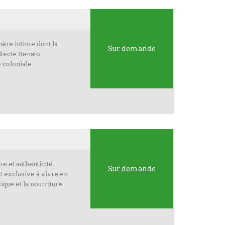
hère intime dont la
Sur demande
itecte Renato
e coloniale
lme et authenticité.
Sur demande
t exclusive à vivre en
ique et la nourriture